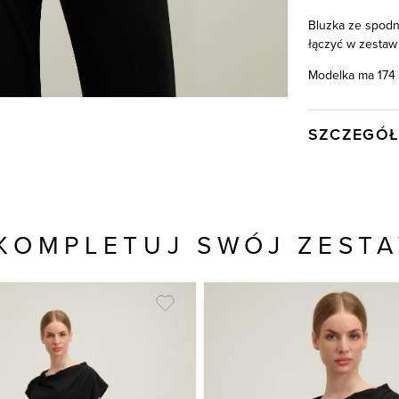
Bluzka ze spodn
łączyć w zestaw 
Modelka ma 174 
SZCZEGÓŁ
Wysyłka
Kod produktu:
Kolor
KOMPLETUJ SWÓJ ZEST
Skład tkaniny