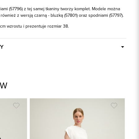
iami (57796) z tej samej tkaniny tworzy komplet. Modele można
również z wersją czarną - bluzką (57801) oraz spodniami (57797).
cm wzrostu i prezentuje rozmiar 38.
Y
W ciągu 24 godzin
57800
écru
AW
95% Poliester, 5% Elastan