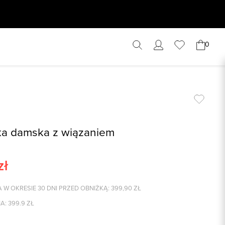
0
ka damska z wiązaniem
zł
 W OKRESIE 30 DNI PRZED OBNIŻKĄ:
399,90
ZŁ
A:
399.9
ZŁ