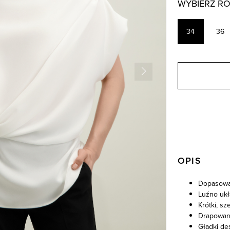
WYBIERZ R
34
36
OPIS
Dopasowa
Luźno ukł
Krótki, sz
Drapowani
Gładki de