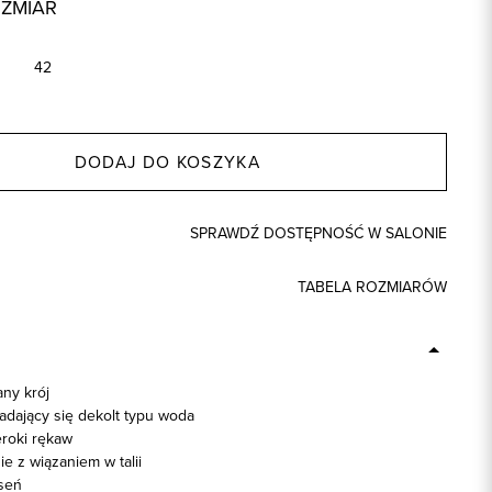
OZMIAR
42
DODAJ DO KOSZYKA
SPRAWDŹ DOSTĘPNOŚĆ W SALONIE
TABELA ROZMIARÓW
ny krój
adający się dekolt typu woda
eroki rękaw
e z wiązaniem w talii
seń