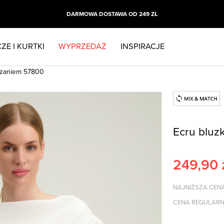
DARMOWA DOSTAWA OD 249 ZŁ
ZE I KURTKI
WYPRZEDAŻ
INSPIRACJE
ązaniem 57800
Ecru bluz
249,90
NAJNIŻSZA CENA
CENA REGULARN