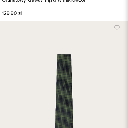
Granatowy krawat męski w mikrowzór
129,90 zł