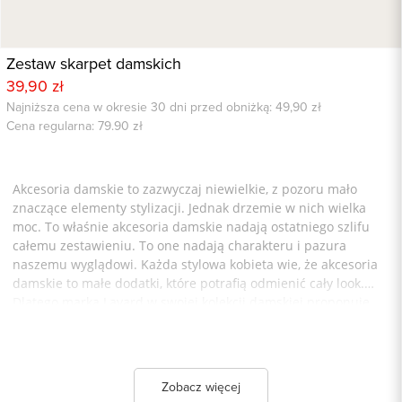
Zestaw skarpet damskich
39,90 zł
Najniższa cena w okresie 30 dni przed obniżką: 49,90 zł
Cena regularna:
79.90
zł
Akcesoria damskie to zazwyczaj niewielkie, z pozoru mało
znaczące elementy stylizacji. Jednak drzemie w nich wielka
moc. To właśnie akcesoria damskie nadają ostatniego szlifu
całemu zestawieniu. To one nadają charakteru i pazura
naszemu wyglądowi. Każda stylowa kobieta wie, że akcesoria
damskie to małe dodatki, które potrafią odmienić cały look.
Dlatego marka Lavard w swojej kolekcji damskiej proponuje
różnorodne akcesoria damskie, wśród których znajdziemy
damskie torby, paski, czapki, rękawiczki oraz szale i apaszki. To
one stanowią przysłowiową „kropkę nad i” każdej stylizacji.
Podczas zimowej aury oferujemy akcesoria damskie takie jak
Zobacz więcej
wełniane czapki damskie w najmodniejszych kolorach. Ich