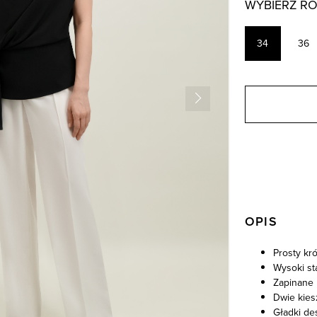
WYBIERZ R
34
36
OPIS
Prosty kró
Wysoki st
Zapinane 
Dwie kies
Gładki de