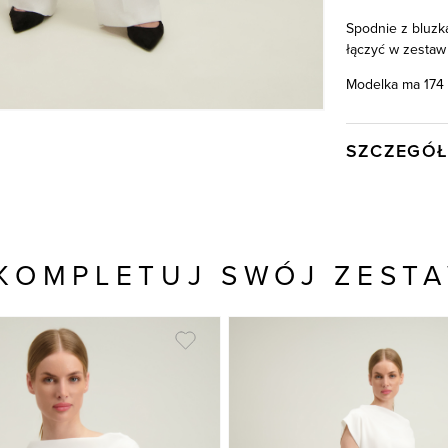
Spodnie z bluzk
łączyć w zestaw 
Modelka ma 174 
SZCZEGÓŁ
Wysyłka
Kod produktu:
Kolor
KOMPLETUJ SWÓJ ZEST
Skład tkaniny