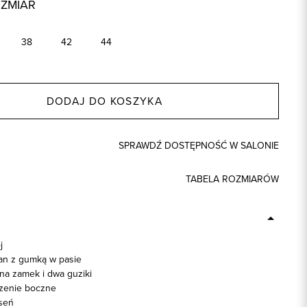
OZMIAR
38
42
44
DODAJ DO KOSZYKA
SPRAWDŹ DOSTĘPNOŚĆ W SALONIE
TABELA ROZMIARÓW
j
an z gumką w pasie
na zamek i dwa guziki
zenie boczne
seń