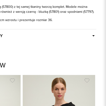
ą (57800) z tej samej tkaniny tworzą komplet. Modele można
również z wersją czarną - bluzką (57801) oraz spodniami (57797).
cm wzrostu i prezentuje rozmiar 36.
Y
W ciągu 24 godzin
57796
écru
AW
95% Poliester, 5% Elastan