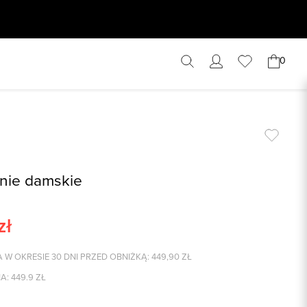
0
nie damskie
zł
 W OKRESIE 30 DNI PRZED OBNIŻKĄ:
449,90
ZŁ
A:
449.9
ZŁ