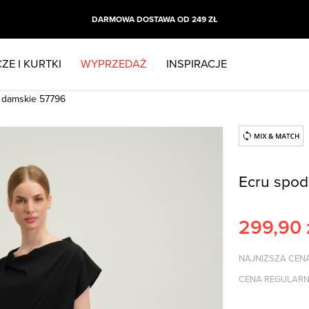
DARMOWA DOSTAWA OD 249 ZŁ
ZE I KURTKI
WYPRZEDAŻ
INSPIRACJE
 damskie 57796
Ecru spod
299,90
NAJNIŻSZA CENA
CENA REGULARN