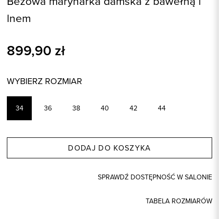
Beżowa marynarka damska z bawełną i
lnem
899,90
zł
WYBIERZ ROZMIAR
34
36
38
40
42
44
DODAJ DO KOSZYKA
SPRAWDŹ DOSTĘPNOŚĆ W SALONIE
TABELA ROZMIARÓW