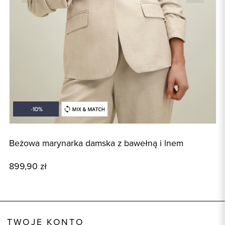
Beżowa marynarka damska z bawełną i lnem
B
899,90 zł
4
TWOJE KONTO