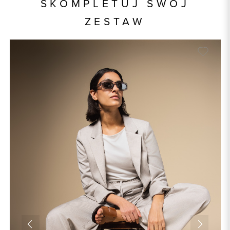
SKOMPLETUJ SWÓJ
Skład tkaniny
43% Poliester, 24% Bawełna,
ZESTAW
21% Wiskoza, 10% Len, 2%
Elastan