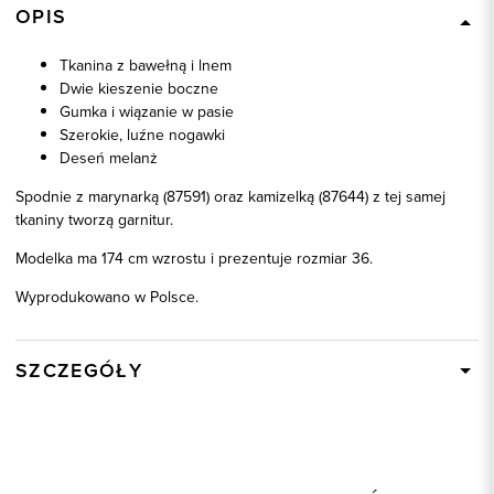
OPIS
Tkanina z bawełną i lnem
Dwie kieszenie boczne
Gumka i wiązanie w pasie
Szerokie, luźne nogawki
Deseń melanż
Spodnie z marynarką (87591) oraz kamizelką (87644) z tej samej
tkaniny tworzą garnitur.
Modelka ma 174 cm wzrostu i prezentuje rozmiar 36.
Wyprodukowano w Polsce.
SZCZEGÓŁY
Wysyłka
W ciągu 24 godzin
Kod produktu:
87592
Kolor
beżowy