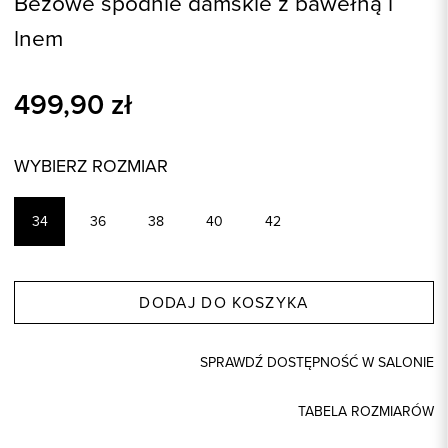
Beżowe spodnie damskie z bawełną i
lnem
499,90
zł
WYBIERZ ROZMIAR
34
36
38
40
42
DODAJ DO KOSZYKA
SPRAWDŹ DOSTĘPNOŚĆ W SALONIE
TABELA ROZMIARÓW