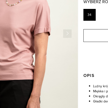
WYBIERZ R
34
OPIS
Luźny kró
Miękka i 
Okrągły d
Gładki de