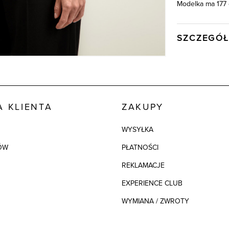
Modelka ma 177 
SZCZEGÓŁ
Wysyłka
Kod produktu:
Kolor
 KLIENTA
ZAKUPY
Skład tkaniny
WYSYŁKA
ÓW
PŁATNOŚCI
REKLAMACJE
EXPERIENCE CLUB
WYMIANA / ZWROTY