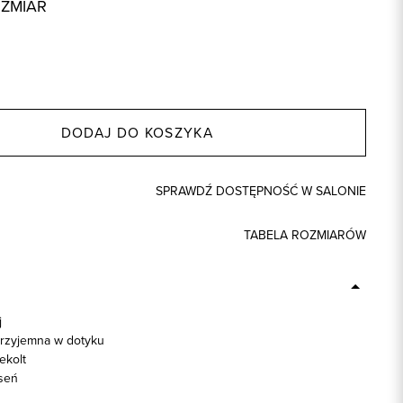
OZMIAR
DODAJ DO KOSZYKA
SPRAWDŹ DOSTĘPNOŚĆ W SALONIE
TABELA ROZMIARÓW
j
przyjemna w dotyku
ekolt
seń