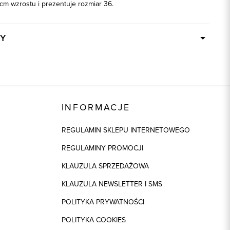
cm wzrostu i prezentuje rozmiar 36.
Y
W ciągu 24 godzin
87080
różowy
INFORMACJE
95% Modal, 5% Elastan
REGULAMIN SKLEPU INTERNETOWEGO
REGULAMINY PROMOCJI
KLAUZULA SPRZEDAŻOWA
KLAUZULA NEWSLETTER I SMS
POLITYKA PRYWATNOŚCI
POLITYKA COOKIES