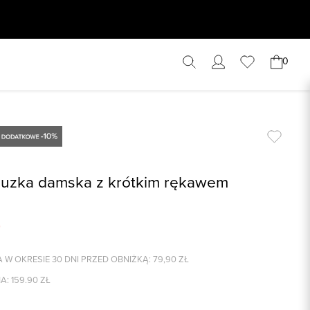
0
uzka damska z krótkim rękawem
 W OKRESIE 30 DNI PRZED OBNIŻKĄ:
79,90
ZŁ
A:
159.90
ZŁ