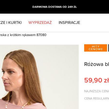
DARMOWA DOSTAWA OD 249 ZŁ
ZE I KURTKI
WYPRZEDAŻ
INSPIRACJE
mska z krótkim rękawem 87080
Różowa bl
59,90
zł
NAJNIŻSZA CENA
CENA REGULARN