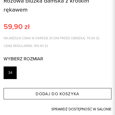
Różowa bluzka damska z krótkim
rękawem
59,90
zł
NAJNIŻSZA CENA W OKRESIE 30 DNI PRZED OBNIŻKĄ:
79,90
ZŁ
CENA REGULARNA:
159.90
ZŁ
WYBIERZ ROZMIAR
34
DODAJ DO KOSZYKA
SPRAWDŹ DOSTĘPNOŚĆ W SALONIE