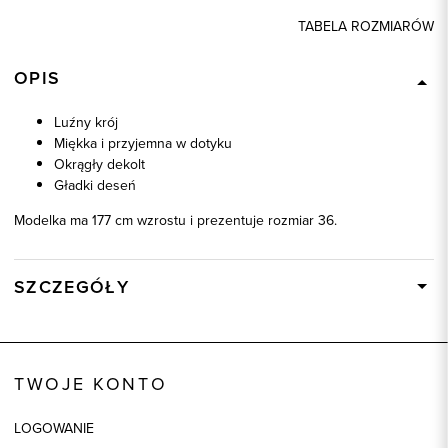
TABELA ROZMIARÓW
OPIS
Luźny krój
Miękka i przyjemna w dotyku
Okrągły dekolt
Gładki deseń
Modelka ma 177 cm wzrostu i prezentuje rozmiar 36.
SZCZEGÓŁY
Wysyłka
W ciągu 24 godzin
Kod produktu:
87080
TWOJE KONTO
Kolor
różowy
Skład tkaniny
95% Modal, 5% Elastan
LOGOWANIE