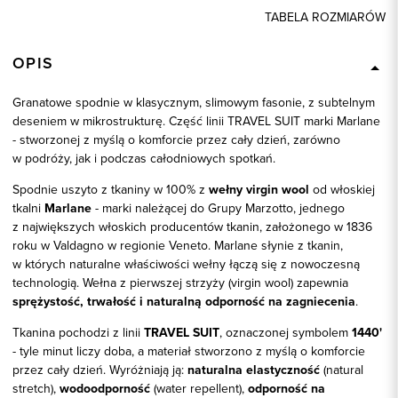
TABELA ROZMIARÓW
OPIS
Granatowe spodnie w klasycznym, slimowym fasonie, z subtelnym
deseniem w mikrostrukturę. Część linii TRAVEL SUIT marki Marlane
- stworzonej z myślą o komforcie przez cały dzień, zarówno
w podróży, jak i podczas całodniowych spotkań.
Spodnie uszyto z tkaniny w 100% z
wełny virgin wool
od włoskiej
tkalni
Marlane
- marki należącej do Grupy Marzotto, jednego
z największych włoskich producentów tkanin, założonego w 1836
roku w Valdagno w regionie Veneto. Marlane słynie z tkanin,
w których naturalne właściwości wełny łączą się z nowoczesną
technologią. Wełna z pierwszej strzyży (virgin wool) zapewnia
sprężystość, trwałość i naturalną odporność na zagniecenia
.
Tkanina pochodzi z linii
TRAVEL SUIT
, oznaczonej symbolem
1440'
- tyle minut liczy doba, a materiał stworzono z myślą o komforcie
przez cały dzień. Wyróżniają ją:
naturalna elastyczność
(natural
stretch),
wodoodporność
(water repellent),
odporność na