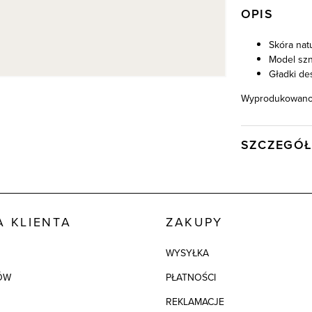
OPIS
Skóra nat
Model sz
Gładki de
Wyprodukowano 
SZCZEGÓŁ
Wysyłka
Kod produktu:
Kolor
 KLIENTA
ZAKUPY
Skład tkaniny
WYSYŁKA
ÓW
PŁATNOŚCI
REKLAMACJE