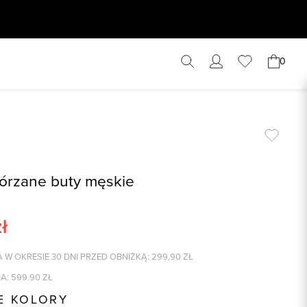
0
órzane buty męskie
ł
 W OKRESIE 30 DNI PRZED OBNIŻKĄ:
299,90
ZŁ
A:
599.90
ZŁ
E KOLORY