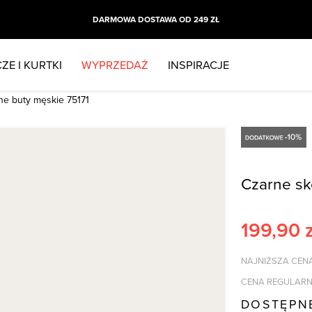
DARMOWA DOSTAWA OD 249 ZŁ
ZE I KURTKI
WYPRZEDAŻ
INSPIRACJE
ne buty męskie 75171
Czarne sk
199,90
z
NAJNIŻSZA CENA
CENA REGULARN
DOSTĘPN