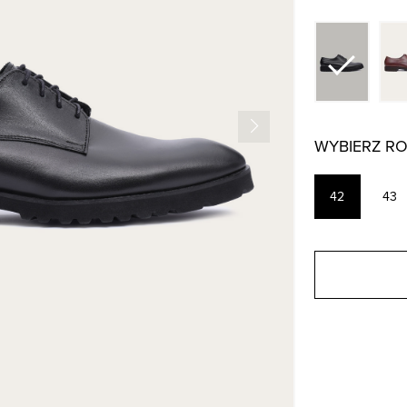
WYBIERZ R
42
43