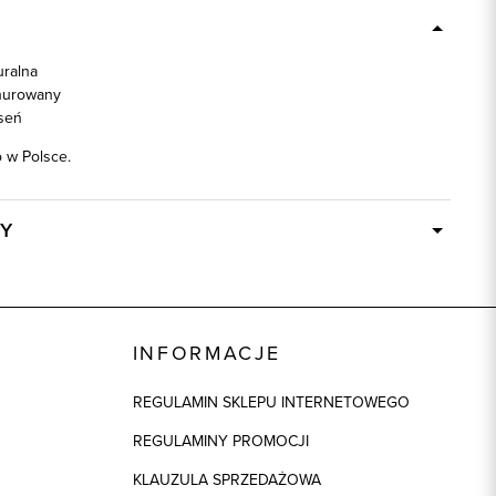
uralna
nurowany
seń
w Polsce.
Y
W ciągu 24 godzin
75171
czarny
INFORMACJE
100% Skóra
REGULAMIN SKLEPU INTERNETOWEGO
REGULAMINY PROMOCJI
KLAUZULA SPRZEDAŻOWA