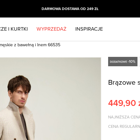
DARMOWA DOSTAWA OD 249 ZŁ
ZE I KURTKI
WYPRZEDAŻ
INSPIRACJE
męskie z bawełną i lnem 66535
Brązowe s
449,90
NAJNIŻSZA CENA
CENA REGULARN