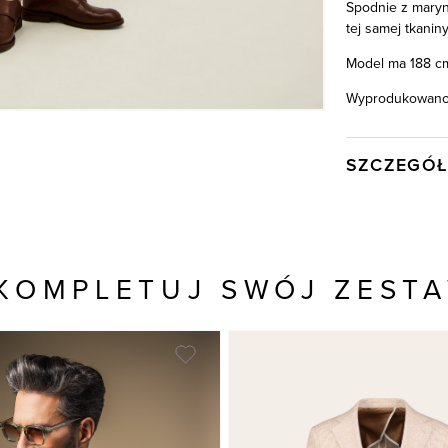
Spodnie z maryn
tej samej tkaniny
Model ma 188 cm
Wyprodukowano 
SZCZEGÓŁ
Wysyłka
Kod produktu:
Kolor
KOMPLETUJ SWÓJ ZEST
Skład tkaniny