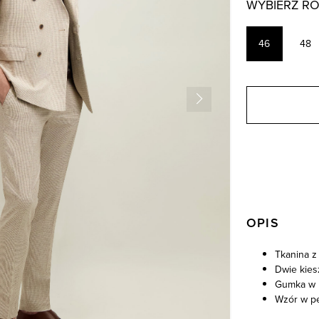
WYBIERZ R
46
48
OPIS
Tkanina z
Dwie kies
Gumka w 
Wzór w pe