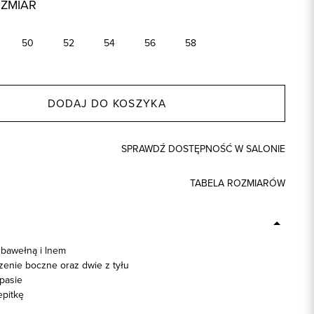
OZMIAR
50
52
54
56
58
DODAJ DO KOSZYKA
SPRAWDŹ DOSTĘPNOŚĆ W SALONIE
TABELA ROZMIARÓW
 bawełną i lnem
zenie boczne oraz dwie z tyłu
pasie
pitkę