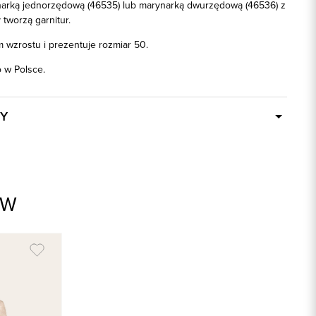
arką jednorzędową (46535) lub marynarką dwurzędową (46536) z
 tworzą garnitur.
 wzrostu i prezentuje rozmiar 50.
w Polsce.
Y
W ciągu 24 godzin
66535
brązowy
AW
55% Bawełna, 44% Len, 1% Elastan