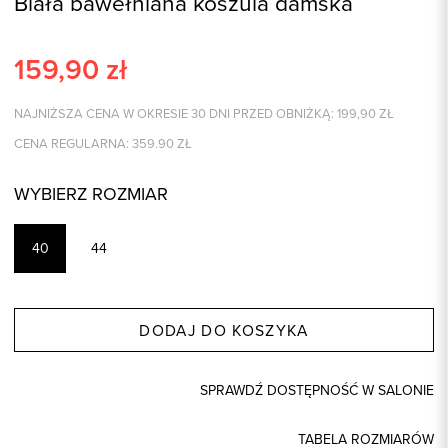
Biała bawełniana koszula damska
159,90
zł
NAJNIŻSZA CENA W OKRESIE 30 DNI PRZED OBNIŻKĄ:
199,90
ZŁ
CENA REGULARNA:
359.90
ZŁ
WYBIERZ ROZMIAR
40
44
DODAJ DO KOSZYKA
SPRAWDŹ DOSTĘPNOŚĆ W SALONIE
TABELA ROZMIARÓW