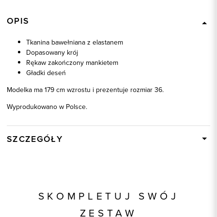
OPIS
Tkanina bawełniana z elastanem
Dopasowany krój
Rękaw zakończony mankietem
Gładki deseń
Modelka ma 179 cm wzrostu i prezentuje rozmiar 36.
Wyprodukowano w Polsce.
SZCZEGÓŁY
Wysyłka
W ciągu 24 godzin
Kod produktu:
87348
Kolor
biały
SKOMPLETUJ SWÓJ
Skład tkaniny
97% Bawełna, 3% Elastan
ZESTAW