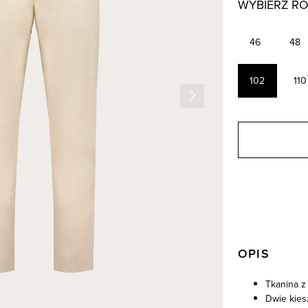
WYBIERZ R
46
48
102
110
OPIS
Tkanina z
Dwie kies