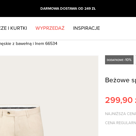
DARMOWA DOSTAWA OD 249 ZŁ
ZE I KURTKI
WYPRZEDAŻ
INSPIRACJE
ęskie z bawełną i lnem 66534
Beżowe sp
299,90
NAJNIŻSZA CENA
CENA REGULARN