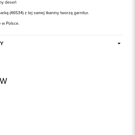
lny deseń
rką (46534) z tej samej tkaniny tworzą garnitur.
w Polsce.
Y
W ciągu 24 godzin
66534
beżowy
AW
43% Poliester, 24% Bawełna, 21%
Wiskoza, 10% Len, 2% Elastan
ek
1: 100% Poliester