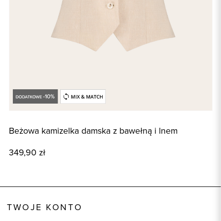
Beżowa kamizelka damska z bawełną i lnem
B
349,90 zł
8
TWOJE KONTO