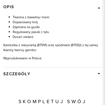
OPIS
Tkanina z bawełną i lnem
Dopasowany krój
Zapinana na guziki
Regulowany pasek z tyłu
Deseń melanż
Kamizelka z marynarką (87591) oraz spodniami (87592) z tej samej
tkaniny tworzy garnitur.
Wyprodukowano w Polsce.
SZCZEGÓŁY
Wysyłka
W ciągu 24 godzin
Kod produktu:
87644
Skład tkaniny
43% Poliester, 24% Bawełna,
SKOMPLETUJ SWÓJ
21% Wiskoza, 10% Len, 2%