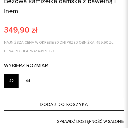
Beżowa kamizelka damska z bawełną i
lnem
349,90
zł
NAJNIŻSZA CENA W OKRESIE 30 DNI PRZED OBNIŻKĄ:
499,90
ZŁ
CENA REGULARNA:
499.90
ZŁ
WYBIERZ ROZMIAR
42
44
DODAJ DO KOSZYKA
SPRAWDŹ DOSTĘPNOŚĆ W SALONIE