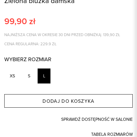
Zielona bluzka damska
99,90
zł
NAJNIŻSZA CENA W OKRESIE 30 DNI PRZED OBNIŻKĄ:
139,90
ZŁ
CENA REGULARNA:
229.9
ZŁ
WYBIERZ ROZMIAR
XS
S
L
DODAJ DO KOSZYKA
SPRAWDŹ DOSTĘPNOŚĆ W SALONIE
TABELA ROZMIARÓW