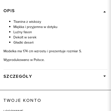
OPIS
Tkanina z wiskozy
Miękka i przyjemna w dotyku
Luźny fason
Dekolt w serek
Gładki deseń
Modelka ma 174 cm wzrostu i prezentuje rozmiar S.
Wyprodukowano w Polsce.
SZCZEGÓŁY
Wysyłka
W ciągu 24 godzin
Kod produktu:
87630
TWOJE KONTO
Kolor
zielony
Skład tkaniny
100% Wiskoza