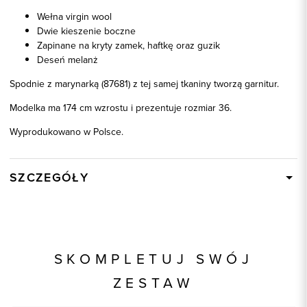
Wełna virgin wool
Dwie kieszenie boczne
Zapinane na kryty zamek, haftkę oraz guzik
Deseń melanż
Spodnie z marynarką (87681) z tej samej tkaniny tworzą garnitur.
Modelka ma 174 cm wzrostu i prezentuje rozmiar 36.
Wyprodukowano w Polsce.
SZCZEGÓŁY
Wysyłka
W ciągu 24 godzin
Kod produktu:
87682
Skład tkaniny
100% Wełna - Virgin Wool
SKOMPLETUJ SWÓJ
Składy podszewek
1: 58% Acetat, 1: 42% Poliester
ZESTAW
Kolor
niebieski