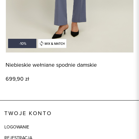
Niebieskie wełniane spodnie damskie
N
699,90 zł
1
TWOJE KONTO
LOGOWANIE
REJESTRACJA