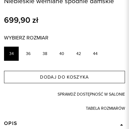
Niebieskie wełniane spodnie damskie
699,90
zł
WYBIERZ ROZMIAR
34
36
38
40
42
44
DODAJ DO KOSZYKA
SPRAWDŹ DOSTĘPNOŚĆ W SALONIE
TABELA ROZMIARÓW
OPIS