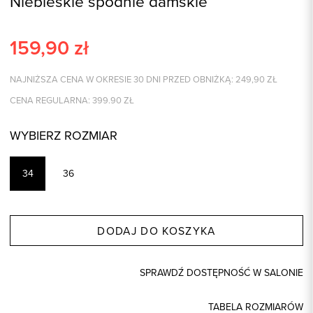
Niebieskie spodnie damskie
159,90
zł
NAJNIŻSZA CENA W OKRESIE 30 DNI PRZED OBNIŻKĄ:
249,90
ZŁ
CENA REGULARNA:
399.90
ZŁ
WYBIERZ ROZMIAR
34
36
DODAJ DO KOSZYKA
SPRAWDŹ DOSTĘPNOŚĆ W SALONIE
TABELA ROZMIARÓW