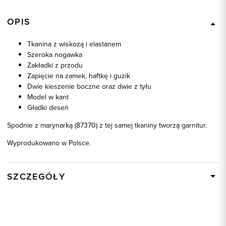
OPIS
Tkanina z wiskozą i elastanem
Szeroka nogawka
Zakładki z przodu
Zapięcie na zamek, haftkę i guzik
Dwie kieszenie boczne oraz dwie z tyłu
Model w kant
Gładki deseń
Spodnie z marynarką (87370) z tej samej tkaniny tworzą garnitur.
Wyprodukowano w Polsce.
SZCZEGÓŁY
Wysyłka
W ciągu 24 godzin
Kod produktu:
87369