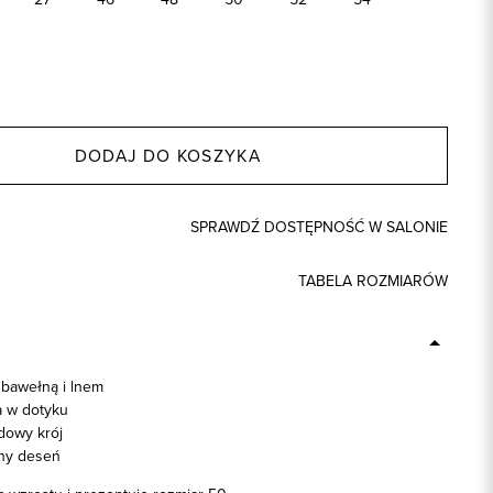
DODAJ DO KOSZYKA
SPRAWDŹ DOSTĘPNOŚĆ W SALONIE
TABELA ROZMIARÓW
 bawełną i lnem
 w dotyku
dowy krój
lny deseń