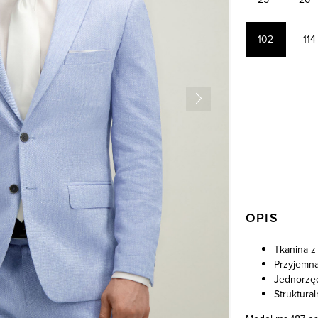
102
114
OPIS
Tkanina z
Przyjemna
Jednorzę
Struktura