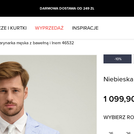
DARMOWA DOSTAWA OD 249 ZŁ
ZE I KURTKI
WYPRZEDAŻ
INSPIRACJE
arynarka męska z bawełną i lnem 46532
Niebieska
1 099,9
WYBIERZ R
25
26