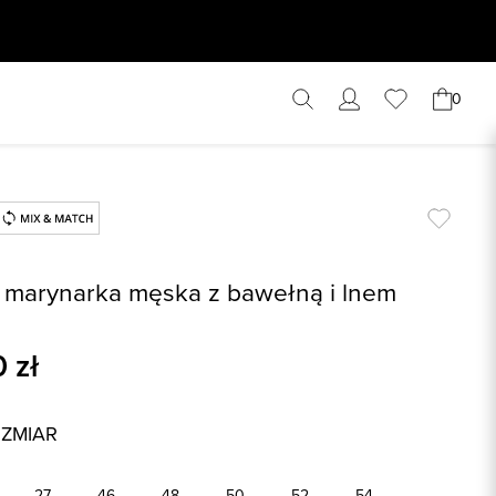
0
 marynarka męska z bawełną i lnem
0
zł
OZMIAR
27
46
48
50
52
54