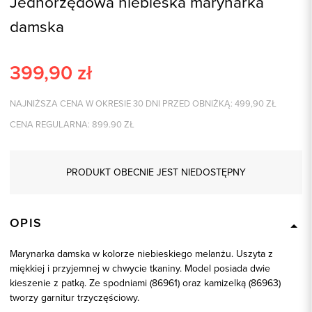
Jednorzędowa niebieska marynarka
damska
399,90
zł
NAJNIŻSZA CENA W OKRESIE 30 DNI PRZED OBNIŻKĄ:
499,90
ZŁ
CENA REGULARNA:
899.90
ZŁ
PRODUKT OBECNIE JEST NIEDOSTĘPNY
OPIS
Marynarka damska w kolorze niebieskiego melanżu. Uszyta z
miękkiej i przyjemnej w chwycie tkaniny. Model posiada dwie
kieszenie z patką. Ze spodniami (86961) oraz kamizelką (86963)
tworzy garnitur trzyczęściowy.