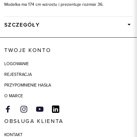
Modelka ma 174 cm wzrostu i prezentuje rozmiar 36.
SZCZEGÓŁY
Wysyłka
W ciągu 24 godzin
Kod produktu:
86960
TWOJE KONTO
Skład tkaniny
59% Wiskoza, 32% Poliester, 5%
Nylon, 4% Elastan
LOGOWANIE
Składy podszewek
1: 100% Wiskoza, 2: 94%
REJESTRACJA
Poliester, 2: 6% Elastan
PRZYPOMNIENIE HASŁA
Kolor
niebieski
O MARCE
OBSŁUGA KLIENTA
KONTAKT