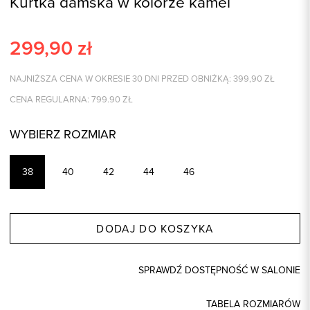
Kurtka damska w kolorze kamel
299,90
zł
NAJNIŻSZA CENA W OKRESIE 30 DNI PRZED OBNIŻKĄ:
399,90
ZŁ
CENA REGULARNA:
799.90
ZŁ
WYBIERZ ROZMIAR
38
40
42
44
46
DODAJ DO KOSZYKA
SPRAWDŹ DOSTĘPNOŚĆ W SALONIE
TABELA ROZMIARÓW