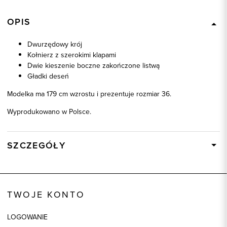
OPIS
Dwurzędowy krój
Kołnierz z szerokimi klapami
Dwie kieszenie boczne zakończone listwą
Gładki deseń
Modelka ma 179 cm wzrostu i prezentuje rozmiar 36.
Wyprodukowano w Polsce.
SZCZEGÓŁY
Wysyłka
W ciągu 24 godzin
Kod produktu:
87307
TWOJE KONTO
Skład tkaniny
100% Poliester
Składy podszewek
1: 65% Acetat, 1: 35% Poliester, 2:
LOGOWANIE
100% Poliester