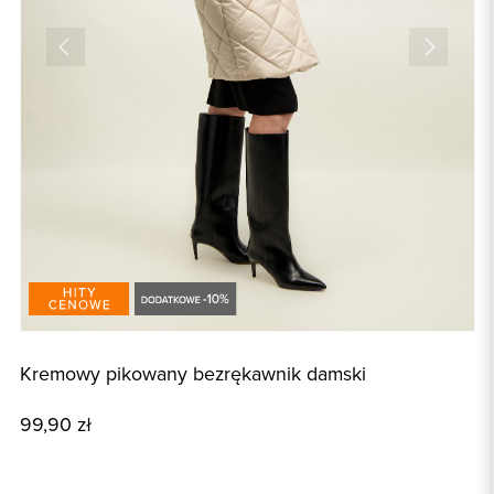
Kremowy pikowany bezrękawnik damski
C
99,90 zł
1