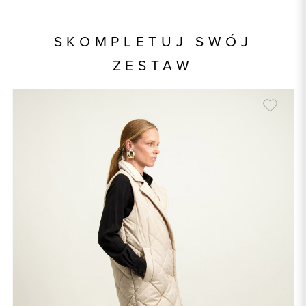
Kod produktu:
86858
Skład wypełnienia
100% Poliester
SKOMPLETUJ SWÓJ
Kolor
kremowy
ZESTAW
Skład tkaniny
100% Poliester
Składy podszewek
1: 100% Poliester