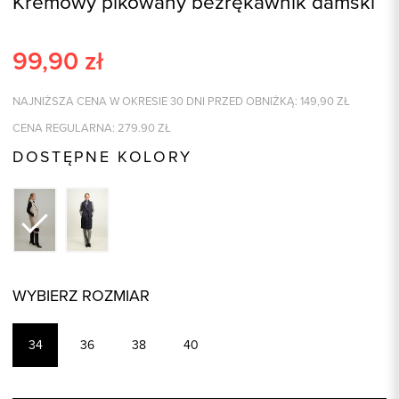
Kremowy pikowany bezrękawnik damski
99,90
zł
NAJNIŻSZA CENA W OKRESIE 30 DNI PRZED OBNIŻKĄ:
149,90
ZŁ
CENA REGULARNA:
279.90
ZŁ
DOSTĘPNE KOLORY
WYBIERZ ROZMIAR
34
36
38
40