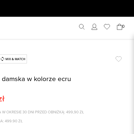
0
 damska w kolorze ecru
zł
 W OKRESIE 30 DNI PRZED OBNIŻKĄ:
499,90
ZŁ
A:
499.90
ZŁ