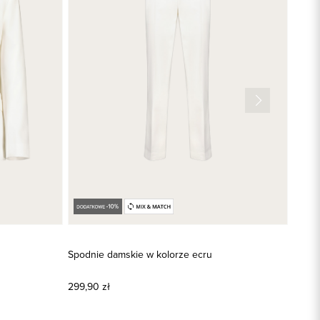
Spodnie damskie w kolorze ecru
Spodn
299,90 zł
499,9