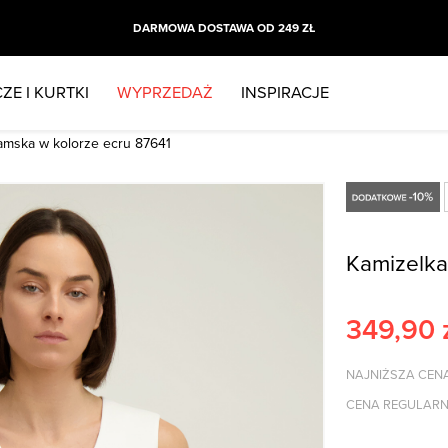
DARMOWA DOSTAWA OD 249 ZŁ
ZE I KURTKI
WYPRZEDAŻ
INSPIRACJE
amska w kolorze ecru 87641
Kamizelka
349,90
NAJNIŻSZA CENA
CENA REGULARN