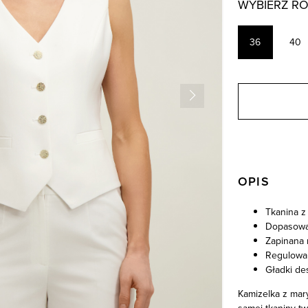
WYBIERZ R
36
40
OPIS
Tkanina z
Dopasowa
Zapinana 
Regulowan
Gładki de
Kamizelka z mary