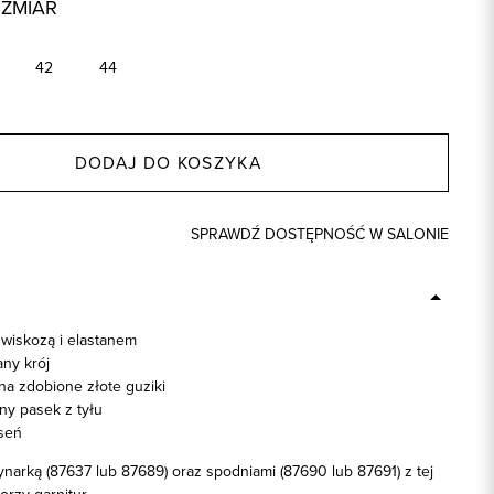
OZMIAR
42
44
DODAJ DO KOSZYKA
SPRAWDŹ DOSTĘPNOŚĆ W SALONIE
 wiskozą i elastanem
ny krój
na zdobione złote guziki
y pasek z tyłu
seń
narką (87637 lub 87689) oraz spodniami (87690 lub 87691) z tej