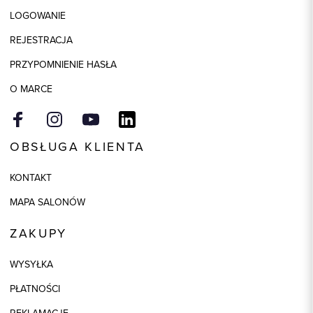
Składy podszewek
1: 53% Poliester, 1: 47% Wiskoza
LOGOWANIE
Model
slim
REJESTRACJA
Kolor
granatowy
PRZYPOMNIENIE HASŁA
O MARCE
OBSŁUGA KLIENTA
KONTAKT
MAPA SALONÓW
ZAKUPY
WYSYŁKA
PŁATNOŚCI