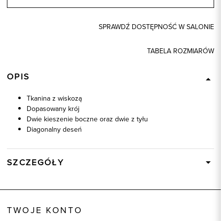
SPRAWDŹ DOSTĘPNOŚĆ W SALONIE
TABELA ROZMIARÓW
OPIS
Tkanina z wiskozą
Dopasowany krój
Dwie kieszenie boczne oraz dwie z tyłu
Diagonalny deseń
SZCZEGÓŁY
Wysyłka
W ciągu 24 godzin
Kod produktu:
64987
TWOJE KONTO
Skład tkaniny
80% Poliester, 20% Wiskoza