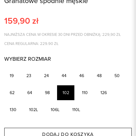
Granatowe spodnie męskie
159,90
zł
NAJNIŻSZA CENA W OKRESIE 30 DNI PRZED OBNIŻKĄ:
229,90
ZŁ
CENA REGULARNA:
229.90
ZŁ
WYBIERZ ROZMIAR
19
23
24
44
46
48
50
62
64
98
102
110
126
130
102L
106L
110L
DODAJ DO KOSZYKA