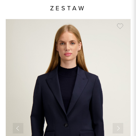
ZESTAW
Składy podszewek
1: 50% Acetat, 1: 50% Wiskoza, 2:
94% Poliester, 2: 6% Elastan
Kolor
granatowy