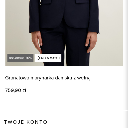
Granatowa marynarka damska z wełną
G
759,90 zł
3
TWOJE KONTO