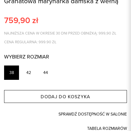
Granatowa marynarka damska z wełną
759,90
zł
NAJNIŻSZA CENA W OKRESIE 30 DNI PRZED OBNIŻKĄ:
999,90
ZŁ
CENA REGULARNA:
999.90
ZŁ
WYBIERZ ROZMIAR
38
42
44
DODAJ DO KOSZYKA
SPRAWDŹ DOSTĘPNOŚĆ W SALONIE
TABELA ROZMIARÓW