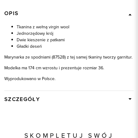
OPIS
Tkanina z wełną virgin wool
Jednorzędowy krój
Dwie kieszenie z patkami
Gładki deseń
Marynarka ze spodniami (87528) z tej samej tkaniny tworzy garnitur.
Modelka ma 174 cm wzrostu i prezentuje rozmiar 36.
Wyprodukowano w Polsce.
SZCZEGÓŁY
Wysyłka
W ciągu 24 godzin
Kod produktu:
87527
Skład tkaniny
54% Poliester, 44% Wełna -
SKOMPLETUJ SWÓJ
Virgin Wool, 2% Elastan