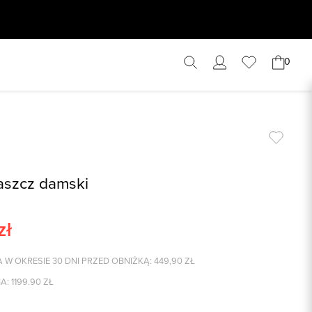
0
aszcz damski
zł
 W OKRESIE 30 DNI PRZED OBNIŻKĄ:
449,90
ZŁ
A:
1199.90
ZŁ