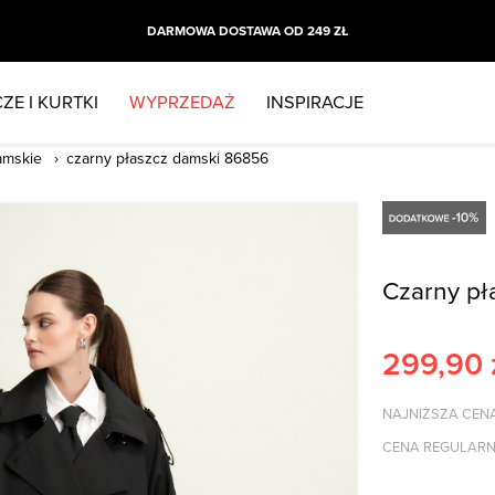
DARMOWA DOSTAWA OD 249 ZŁ
ZE I KURTKI
WYPRZEDAŻ
INSPIRACJE
amskie
czarny płaszcz damski 86856
Czarny pł
299,90
NAJNIŻSZA CENA
CENA REGULARN