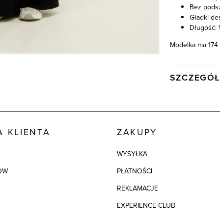
Bez pods
Gładki de
Długość: 1
Modelka ma 174 
SZCZEGÓŁ
Wysyłka
Kod produktu:
Kolor
 KLIENTA
ZAKUPY
Skład tkaniny
WYSYŁKA
ÓW
PŁATNOŚCI
REKLAMACJE
EXPERIENCE CLUB