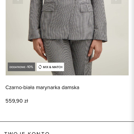
Czarno-biała marynarka damska
C
559,90 zł
3