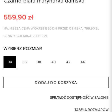
Czarno-biała marynarka damska
559,90
zł
NAJNIŻSZA CENA W OKRESIE 30 DNI PRZED OBNIŻKĄ:
799,90
ZŁ
CENA REGULARNA:
799.90
ZŁ
WYBIERZ ROZMIAR
34
36
38
40
42
44
DODAJ DO KOSZYKA
SPRAWDŹ DOSTĘPNOŚĆ W SALONIE
TABELA ROZMIARÓW