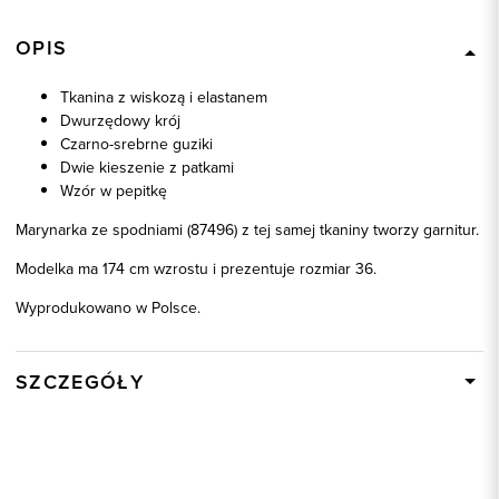
OPIS
Tkanina z wiskozą i elastanem
Dwurzędowy krój
Czarno-srebrne guziki
Dwie kieszenie z patkami
Wzór w pepitkę
Marynarka ze spodniami (87496) z tej samej tkaniny tworzy garnitur.
Modelka ma 174 cm wzrostu i prezentuje rozmiar 36.
Wyprodukowano w Polsce.
SZCZEGÓŁY
Wysyłka
W ciągu 24 godzin
Kod produktu:
87495
Skład tkaniny
73% Poliester, 25% Wiskoza, 2%