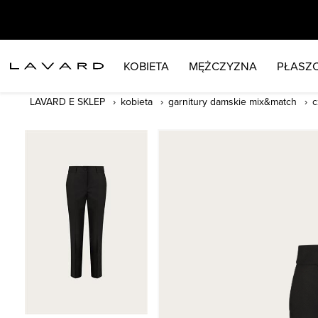
KOBIETA
MĘŻCZYZNA
PŁASZC
LAVARD E SKLEP
kobieta
garnitury damskie mix&match
c