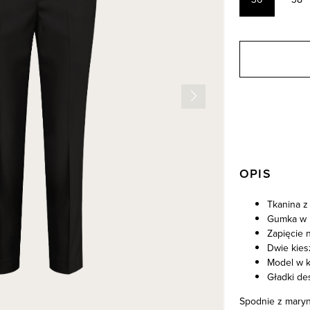
OPIS
Tkanina z
Gumka w 
Zapięcie 
Dwie kies
Model w k
Gładki de
Spodnie z maryna