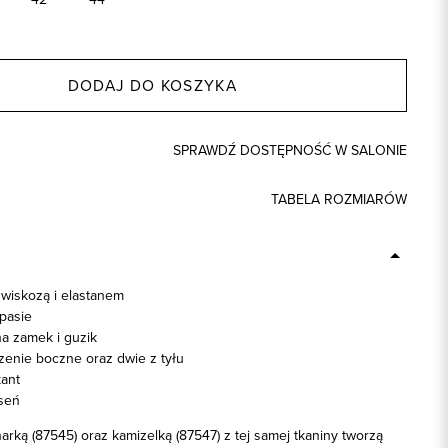
DODAJ DO KOSZYKA
SPRAWDŹ DOSTĘPNOŚĆ W SALONIE
TABELA ROZMIARÓW
 wiskozą i elastanem
pasie
na zamek i guzik
zenie boczne oraz dwie z tyłu
ant
seń
rką (87545) oraz kamizelką (87547) z tej samej tkaniny tworzą