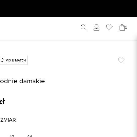
0
odnie damskie
zł
OZMIAR
42
44