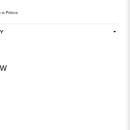
w Polsce.
Y
W ciągu 24 godzin
87555
czarny
AW
68% Poliester, 29% Wiskoza, 3% Elastan