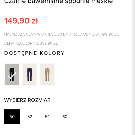
Czarne bawełniane spodnie męskie
149,90
zł
NAJNIŻSZA CENA W OKRESIE 30 DNI PRZED OBNIŻKĄ:
199,90
ZŁ
CENA REGULARNA:
359.90
ZŁ
DOSTĘPNE KOLORY
WYBIERZ ROZMIAR
50
52
54
60