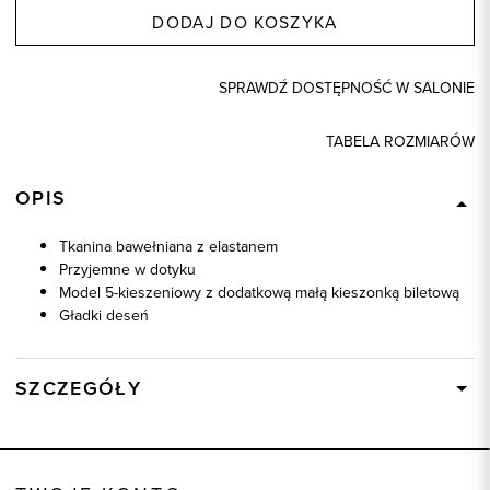
DODAJ DO KOSZYKA
SPRAWDŹ DOSTĘPNOŚĆ W SALONIE
TABELA ROZMIARÓW
OPIS
Tkanina bawełniana z elastanem
Przyjemne w dotyku
Model 5-kieszeniowy z dodatkową małą kieszonką biletową
Gładki deseń
SZCZEGÓŁY
Wysyłka
W ciągu 24 godzin
Kod produktu:
66479