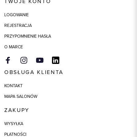
TWOJE KONTO
Kolor
czarny
Skład tkaniny
98% Bawełna, 2% Elastan
LOGOWANIE
REJESTRACJA
PRZYPOMNIENIE HASŁA
O MARCE
OBSŁUGA KLIENTA
KONTAKT
MAPA SALONÓW
ZAKUPY
WYSYŁKA
PŁATNOŚCI