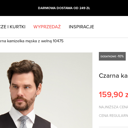
DARMOWA DOSTAWA OD 249 ZŁ
ZE I KURTKI
WYPRZEDAŻ
INSPIRACJE
arna kamizelka męska z wełną 10475
Czarna ka
159,90
z
NAJNIŻSZA CENA
CENA REGULARN