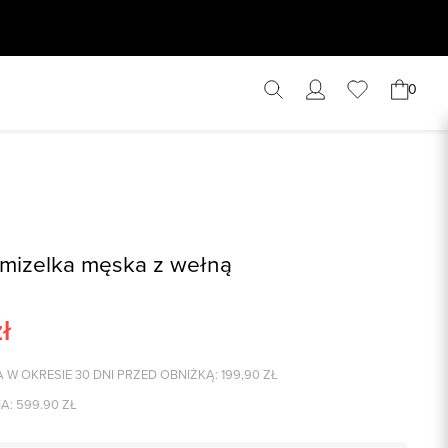
0
mizelka męska z wełną
ł
 W OKRESIE 30 DNI PRZED OBNIŻKĄ:
199,90
ZŁ
A:
599.90
ZŁ