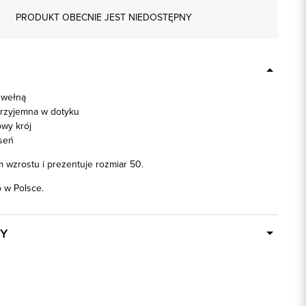
PRODUKT OBECNIE JEST NIEDOSTĘPNY
 wełną
przyjemna w dotyku
wy krój
seń
 wzrostu i prezentuje rozmiar 50.
w Polsce.
Y
W ciągu 24 godzin
10475
czarny