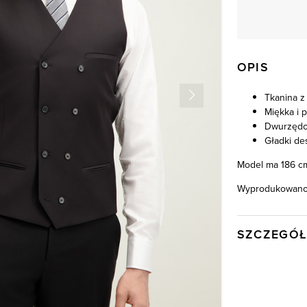
OPIS
Tkanina z
Miękka i 
Dwurzędo
Gładki de
Model ma 186 cm
Wyprodukowano 
SZCZEGÓŁ
Wysyłka
Kod produktu:
Kolor