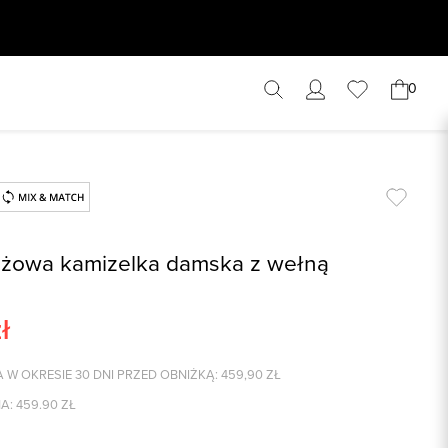
0
żowa kamizelka damska z wełną
ł
 W OKRESIE 30 DNI PRZED OBNIŻKĄ:
459,90
ZŁ
A:
459.90
ZŁ