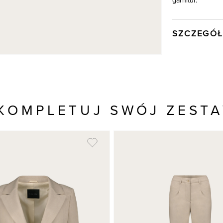
garnitur.
SZCZEGÓŁ
Wysyłka
Kod produktu:
Kolor
Skład tkaniny
KOMPLETUJ SWÓJ ZEST
Składy podszew