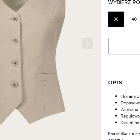
WYBIERZ R
36
40
OPIS
Tkanina z
Dopasowa
Zapinana 
Regulowan
Deseń me
Kamizelka z mary