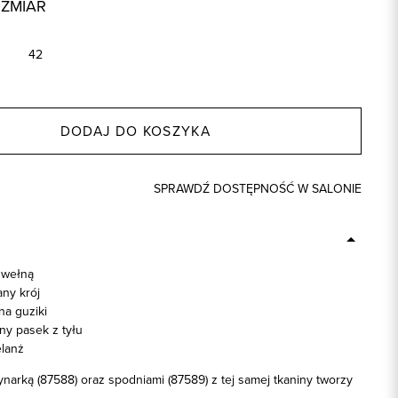
OZMIAR
42
DODAJ DO KOSZYKA
SPRAWDŹ DOSTĘPNOŚĆ W SALONIE
 wełną
ny krój
na guziki
y pasek z tyłu
lanż
narką (87588) oraz spodniami (87589) z tej samej tkaniny tworzy