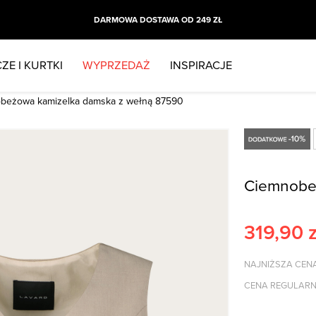
DARMOWA DOSTAWA OD 249 ZŁ
ZE I KURTKI
WYPRZEDAŻ
INSPIRACJE
beżowa kamizelka damska z wełną 87590
Ciemnobe
319,90
z
NAJNIŻSZA CENA
CENA REGULARN