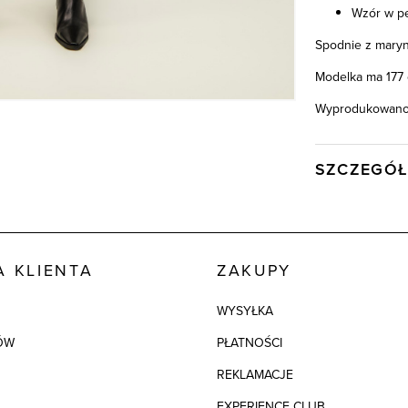
Wzór w pe
Spodnie z maryna
Modelka ma 177 
Wyprodukowano 
SZCZEGÓŁ
Wysyłka
Kod produktu:
Kolor
 KLIENTA
ZAKUPY
Skład tkaniny
WYSYŁKA
ÓW
PŁATNOŚCI
REKLAMACJE
EXPERIENCE CLUB