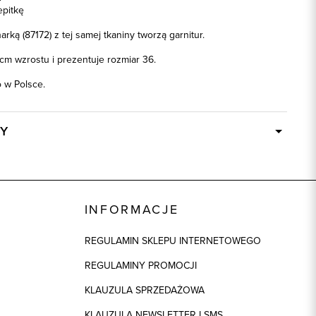
pitkę
rką (87172) z tej samej tkaniny tworzą garnitur.
cm wzrostu i prezentuje rozmiar 36.
w Polsce.
Y
W ciągu 24 godzin
87173
brązowy
INFORMACJE
73% Poliester, 25% Wiskoza, 2% Elastan
REGULAMIN SKLEPU INTERNETOWEGO
REGULAMINY PROMOCJI
KLAUZULA SPRZEDAŻOWA
KLAUZULA NEWSLETTER I SMS