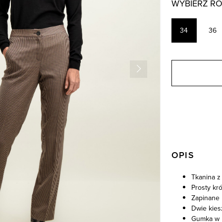
WYBIERZ R
34
36
OPIS
Tkanina z
Prosty kró
Zapinane 
Dwie kies
Gumka w 