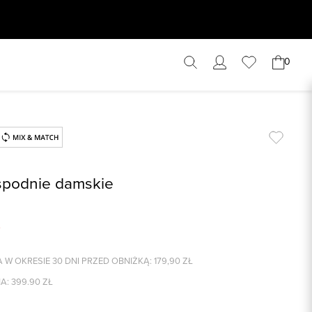
0
spodnie damskie
 W OKRESIE 30 DNI PRZED OBNIŻKĄ:
179,90
ZŁ
A:
399.90
ZŁ