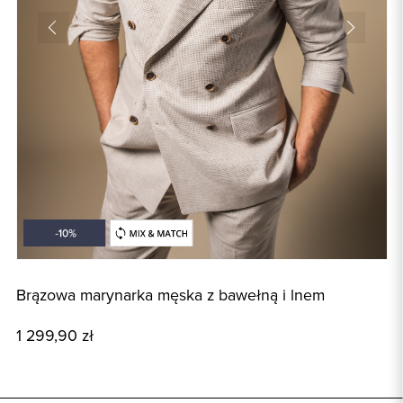
Brązowa marynarka męska z bawełną i lnem
B
1 299,90 zł
7