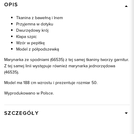
OPIS
Tkanina z bawełną i lnem
Przyjemna w dotyku
Dwurzędowy krój
Klapa szpic
Wzór w pepitkę
Model z półpodszewką
Marynarka ze spodniami (66535) z tej samej tkaniny tworzy garnitur.
Z tej samej linii występuje również marynarka jednorzędowa
(46535).
Model ma 188 cm wzrostu i prezentuje rozmiar 50.
Wyprodukowano w Polsce.
SZCZEGÓŁY
Wysyłka
W ciągu 24 godzin
Kod produktu:
46536