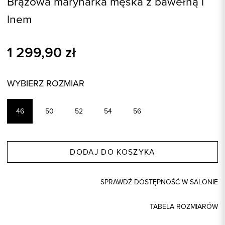
Brązowa marynarka męska z bawełną i
lnem
1 299,90
zł
WYBIERZ ROZMIAR
46
50
52
54
56
DODAJ DO KOSZYKA
SPRAWDŹ DOSTĘPNOŚĆ W SALONIE
TABELA ROZMIARÓW