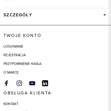
SZCZEGÓŁY
Wysyłka
W ciągu 24 godzin
Kod produktu:
87417
TWOJE KONTO
Skład tkaniny
100% Wełna
LOGOWANIE
Składy podszewek
1: 100% Poliester, 2: 100% Acetat
REJESTRACJA
Kolor
bordowy
PRZYPOMNIENIE HASŁA
O MARCE
OBSŁUGA KLIENTA
KONTAKT