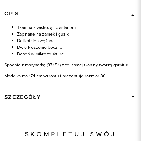
OPIS
Tkanina z wiskozą i elastanem
Zapinane na zamek i guzik
Delikatnie zwężane
Dwie kieszenie boczne
Deseń w mikrostrukturę
Spodnie z marynarką (87454) z tej samej tkaniny tworzą garnitur.
Modelka ma 174 cm wzrostu i prezentuje rozmiar 36.
SZCZEGÓŁY
Wysyłka
W ciągu 24 godzin
Kod produktu:
87455
Skład tkaniny
65% Poliester, 33% Wiskoza, 2%
SKOMPLETUJ SWÓJ
Elastan