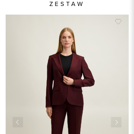
ZESTAW
Składy podszewek
1: 100% Poliester
Kolor
bordowy