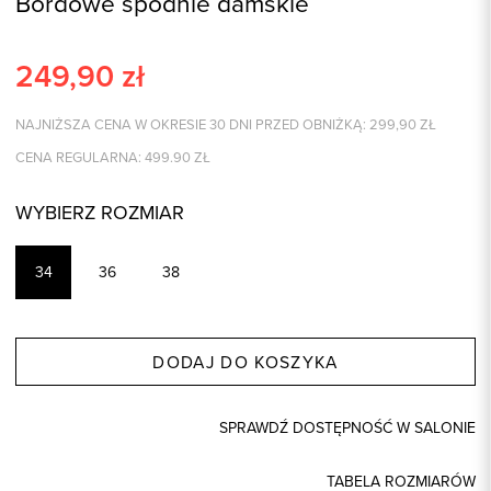
Bordowe spodnie damskie
249,90
zł
NAJNIŻSZA CENA W OKRESIE 30 DNI PRZED OBNIŻKĄ:
299,90
ZŁ
CENA REGULARNA:
499.90
ZŁ
WYBIERZ ROZMIAR
34
36
38
DODAJ DO KOSZYKA
SPRAWDŹ DOSTĘPNOŚĆ W SALONIE
TABELA ROZMIARÓW