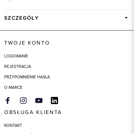
SZCZEGÓŁY
Wysyłka
Dostępny wkrótce
Kod produktu:
87448
TWOJE KONTO
Kolor
beżowy
LOGOWANIE
Skład tkaniny
45% Wiskoza, 25% Poliamid,
25% Wełna merino, 5% Kaszmir
REJESTRACJA
PRZYPOMNIENIE HASŁA
O MARCE
OBSŁUGA KLIENTA
KONTAKT