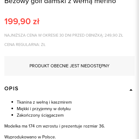
Beżowy golf damski z wełną merino
199,90
zł
NAJNIŻSZA CENA W OKRESIE 30 DNI PRZED OBNIŻKĄ:
249,90
ZŁ
CENA REGULARNA:
ZŁ
PRODUKT OBECNIE JEST NIEDOSTĘPNY
OPIS
Tkanina z wełną i kaszmirem
Miękki i przyjemny w dotyku
Zakończony ściągaczem
Modelka ma 174 cm wzrostu i prezentuje rozmiar 36.
Wyprodukowano w Polsce.