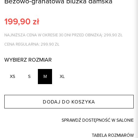
Beżowo-granatowa bluzka damska
199,90
zł
NAJNIŻSZA CENA W OKRESIE 30 DNI PRZED OBNIŻKĄ:
299,90
ZŁ
CENA REGULARNA:
299.90
ZŁ
WYBIERZ ROZMIAR
XS
S
M
XL
DODAJ DO KOSZYKA
SPRAWDŹ DOSTĘPNOŚĆ W SALONIE
TABELA ROZMIARÓW