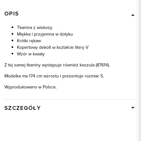
OPIS
Tkanina z wiskozy
Miękka i przyjemna w dotyku
Krótki rękaw
Kopertowy dekolt w kształcie litery V
Wzór w kwiaty
Z tej samej tkaniny występuje również koszula (87614).
Modelka ma 174 cm wzrostu i prezentuje rozmiar S.
Wyprodukowano w Polsce.
SZCZEGÓŁY
Wysyłka
W ciągu 24 godzin
Kod produktu:
87612
Kolor
beżowo-granatowy