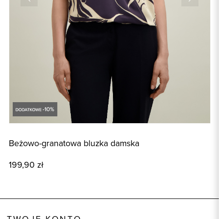
Beżowo-granatowa bluzka damska
B
199,90 zł
1
TWOJE KONTO