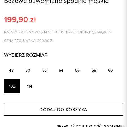
Beżowe bawełniane spodnie męskie
199,90
zł
NAJNIŻSZA CENA W OKRESIE 30 DNI PRZED OBNIŻKĄ:
399,90
ZŁ
CENA REGULARNA:
399.90
ZŁ
WYBIERZ ROZMIAR
48
50
52
54
56
58
60
102
114
DODAJ DO KOSZYKA
SPRAWDŹ DOSTĘPNOŚĆ W SALONIE