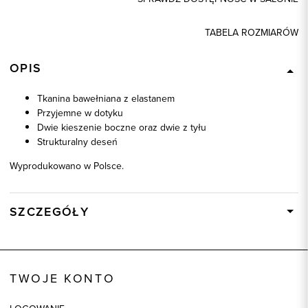
TABELA ROZMIARÓW
OPIS
Tkanina bawełniana z elastanem
Przyjemne w dotyku
Dwie kieszenie boczne oraz dwie z tyłu
Strukturalny deseń
Wyprodukowano w Polsce.
SZCZEGÓŁY
Wysyłka
W ciągu 24 godzin
Kod produktu:
66500
TWOJE KONTO
Kolor
beżowy
Skład tkaniny
97% Bawełna, 3% Elastan