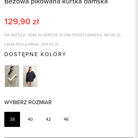
Beżowa pikowana kurtka damska
129,90
zł
NAJNIŻSZA CENA W OKRESIE 30 DNI PRZED OBNIŻKĄ:
149,90
ZŁ
CENA REGULARNA:
299.90
ZŁ
DOSTĘPNE KOLORY
WYBIERZ ROZMIAR
38
40
42
46