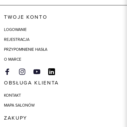
Kod produktu:
86860
TWOJE KONTO
Skład wypełnienia
100% Poliester
Kolor
beżowy
LOGOWANIE
Skład tkaniny
100% Poliester
REJESTRACJA
Składy podszewek
1: 100% Poliester
PRZYPOMNIENIE HASŁA
O MARCE
OBSŁUGA KLIENTA
KONTAKT
MAPA SALONÓW
ZAKUPY