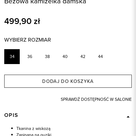
Beżowa kamizelka damska
499,90
zł
WYBIERZ ROZMIAR
34
36
38
40
42
44
DODAJ DO KOSZYKA
SPRAWDŹ DOSTĘPNOŚĆ W SALONIE
OPIS
Tkanina z wiskozą
Zapinana na guziki