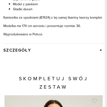
Model z paskiem
Gładki deseń
Kamizelka ze spodniami (87634) z tej samej tkaniny tworzy komplet.
Modelka ma 174 cm wzrostu i prezentuje rozmiar 36.
Wyprodukowano w Polsce.
SZCZEGÓŁY
Wysyłka
W ciągu 24 godzin
Kod produktu:
87633
Skład tkaniny
90% Wiskoza, 10% Poliester
SKOMPLETUJ SWÓJ
Składy podszewek
1: 100% Acetat
ZESTAW
Kolor
beżowy