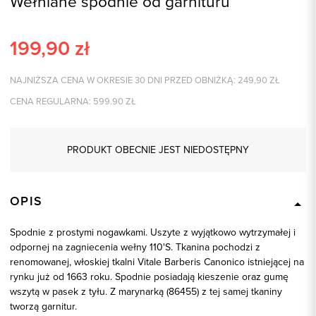
Wełniane spodnie od garnituru
199,90
zł
NAJNIŻSZA CENA W OKRESIE 30 DNI PRZED OBNIŻKĄ:
249,90
ZŁ
CENA REGULARNA:
599.90
ZŁ
PRODUKT OBECNIE JEST NIEDOSTĘPNY
OPIS
Spodnie z prostymi nogawkami. Uszyte z wyjątkowo wytrzymałej i
odpornej na zagniecenia wełny 110'S. Tkanina pochodzi z
renomowanej, włoskiej tkalni Vitale Barberis Canonico istniejącej na
rynku już od 1663 roku. Spodnie posiadają kieszenie oraz gumę
wszytą w pasek z tyłu. Z marynarką (86455) z tej samej tkaniny
tworzą garnitur.