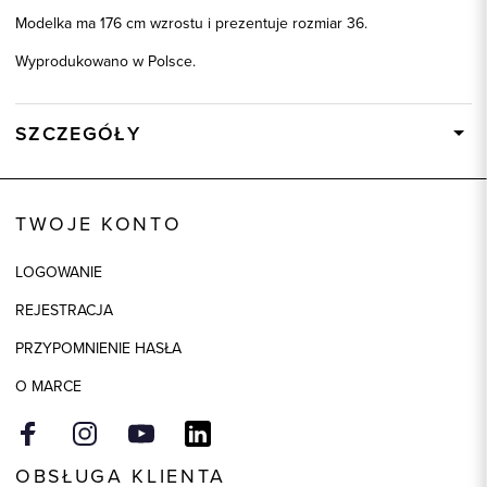
Modelka ma 176 cm wzrostu i prezentuje rozmiar 36.
Wyprodukowano w Polsce.
SZCZEGÓŁY
Wysyłka
W ciągu 24 godzin
Kod produktu:
86456
TWOJE KONTO
Kolor
czarny
LOGOWANIE
Skład tkaniny
100% Wełna Super 110'S
REJESTRACJA
PRZYPOMNIENIE HASŁA
O MARCE
OBSŁUGA KLIENTA