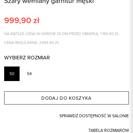
Szary wełniany garnitur męski
999,90
zł
NAJNIŻSZA CENA W OKRESIE 30 DNI PRZED OBNIŻKĄ:
1 199,90
ZŁ
CENA REGULARNA:
2499.90
ZŁ
WYBIERZ ROZMIAR
50
54
DODAJ DO KOSZYKA
SPRAWDŹ DOSTĘPNOŚĆ W SALONIE
TABELA ROZMIARÓW