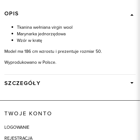
OPIS
Tkanina wełniana virgin wool
Marynarka jednorzędowa
Wzór w kratę
Model ma 186 cm wzrostu i prezentuje rozmiar 50.
Wyprodukowano w Polsce.
SZCZEGÓŁY
Wysyłka
W ciągu 24 godzin
Kod produktu:
35499
TWOJE KONTO
Skład tkaniny
100% Wełna - Virgin Wool
Składy podszewek
1: 100% Wiskoza, 2: 100%
LOGOWANIE
Poliester, 3: 100% Poliester
REJESTRACJA