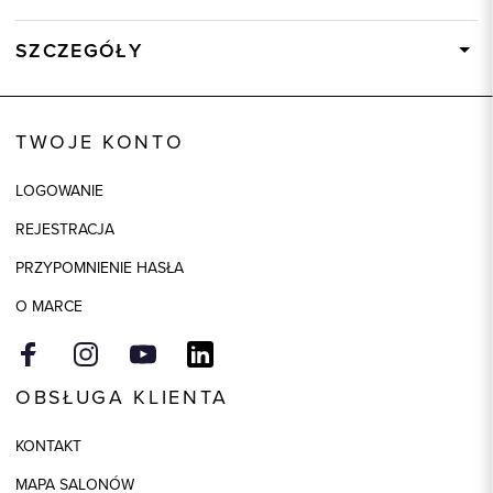
SZCZEGÓŁY
Wysyłka
W ciągu 24 godzin
Kod produktu:
46223
TWOJE KONTO
Skład tkaniny
100% Poliester
LOGOWANIE
Składy podszewek
1: 98% Poliester, 1: 2% Elastan
REJESTRACJA
Kolor
granatowy
PRZYPOMNIENIE HASŁA
O MARCE
OBSŁUGA KLIENTA
KONTAKT
MAPA SALONÓW