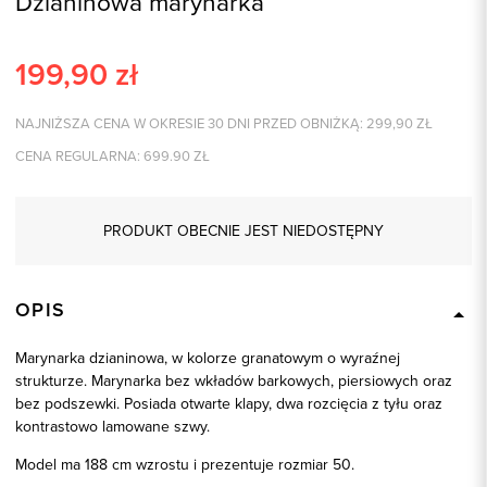
Dzianinowa marynarka
199,90
zł
NAJNIŻSZA CENA W OKRESIE 30 DNI PRZED OBNIŻKĄ:
299,90
ZŁ
CENA REGULARNA:
699.90
ZŁ
PRODUKT OBECNIE JEST NIEDOSTĘPNY
OPIS
Marynarka dzianinowa, w kolorze granatowym o wyraźnej
strukturze. Marynarka bez wkładów barkowych, piersiowych oraz
bez podszewki. Posiada otwarte klapy, dwa rozcięcia z tyłu oraz
kontrastowo lamowane szwy.
Model ma 188 cm wzrostu i prezentuje rozmiar 50.