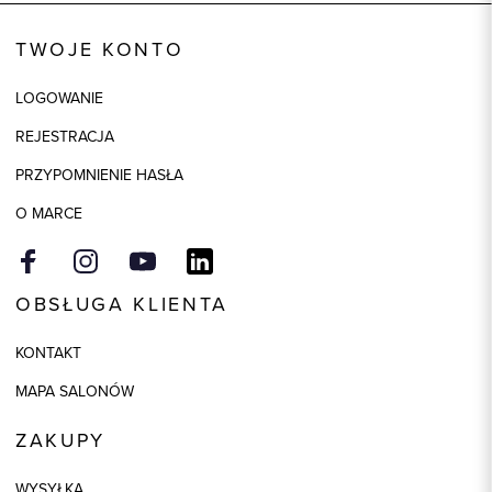
Kod produktu:
85907
TWOJE KONTO
Kolor
granatowy
LOGOWANIE
Skład tkaniny
70% Poliester, 27% Wiskoza, 3%
Elastan
REJESTRACJA
Składy podszewek
1: 52% Acetat, 1: 48% Wiskoza, 2:
PRZYPOMNIENIE HASŁA
100% Poliester
O MARCE
OBSŁUGA KLIENTA
KONTAKT
MAPA SALONÓW
ZAKUPY
WYSYŁKA