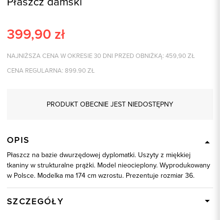
Płaszcz damski
399,90
zł
NAJNIŻSZA CENA W OKRESIE 30 DNI PRZED OBNIŻKĄ:
459,90
ZŁ
CENA REGULARNA:
899.90
ZŁ
PRODUKT OBECNIE JEST NIEDOSTĘPNY
OPIS
Płaszcz na bazie dwurzędowej dyplomatki. Uszyty z miękkiej
tkaniny w strukturalne prążki. Model nieocieplony. Wyprodukowany
w Polsce. Modelka ma 174 cm wzrostu. Prezentuje rozmiar 36.
SZCZEGÓŁY
Wysyłka
W ciągu 24 godzin