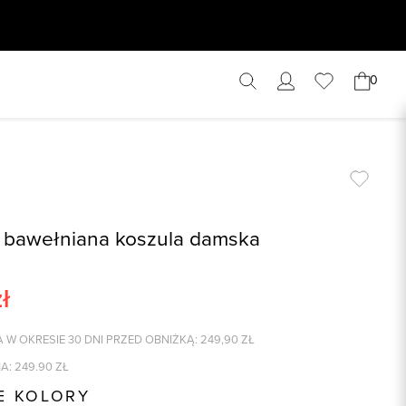
0
 bawełniana koszula damska
ł
 W OKRESIE 30 DNI PRZED OBNIŻKĄ:
249,90
ZŁ
A:
249.90
ZŁ
E KOLORY