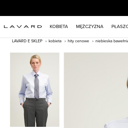
KOBIETA
MĘŻCZYZNA
PŁASZC
LAVARD E SKLEP
kobieta
hity cenowe
niebieska bawełn