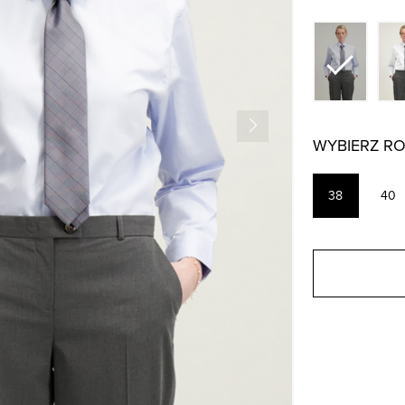
WYBIERZ R
38
40