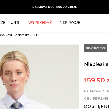
DARMOWA DOSTAWA OD 249 ZŁ
ZE I KURTKI
WYPRZEDAŻ
INSPIRACJE
iana koszula damska 86806
Niebieska
159,90
z
NAJNIŻSZA CENA
CENA REGULARN
DOSTĘPN