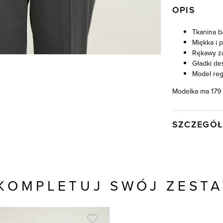
OPIS
Tkanina b
Miękka i 
Rękawy z
Gładki de
Model reg
Modelka ma 179 
SZCZEGÓŁ
Wysyłka
Kod produktu:
Kolor
KOMPLETUJ SWÓJ ZEST
Skład tkaniny
Model