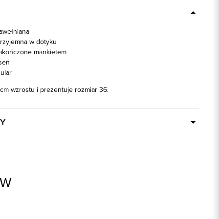
awełniana
przyjemna w dotyku
akończone mankietem
seń
ular
cm wzrostu i prezentuje rozmiar 36.
Y
W ciągu 24 godzin
86806
niebieski
AW
100% Bawełna
regular