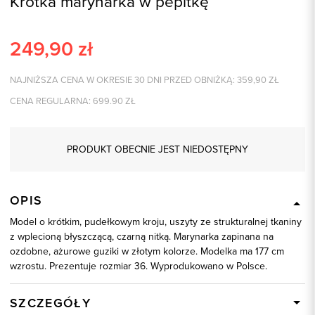
Krótka marynarka w pepitkę
249,90
zł
NAJNIŻSZA CENA W OKRESIE 30 DNI PRZED OBNIŻKĄ:
359,90
ZŁ
CENA REGULARNA:
699.90
ZŁ
PRODUKT OBECNIE JEST NIEDOSTĘPNY
OPIS
Model o krótkim, pudełkowym kroju, uszyty ze strukturalnej tkaniny
z wplecioną błyszczącą, czarną nitką. Marynarka zapinana na
ozdobne, ażurowe guziki w złotym kolorze. Modelka ma 177 cm
wzrostu. Prezentuje rozmiar 36. Wyprodukowano w Polsce.
SZCZEGÓŁY