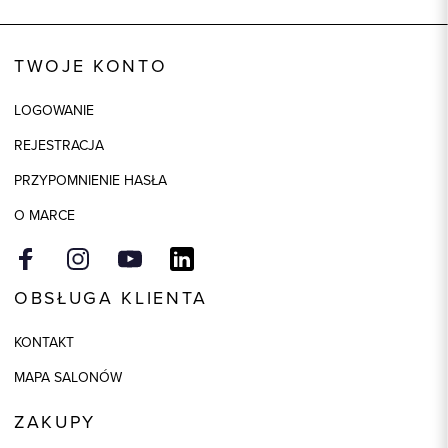
Wysyłka
W ciągu 24 godzin
Kod produktu:
86241
TWOJE KONTO
Kolor
czarno-biały
LOGOWANIE
Skład tkaniny
80% Poliester, 20% Wełna
REJESTRACJA
Składy podszewek
1: 100% Wiskoza, 2: 94%
Poliester, 2: 6% Elastan
PRZYPOMNIENIE HASŁA
O MARCE
OBSŁUGA KLIENTA
KONTAKT
MAPA SALONÓW
ZAKUPY