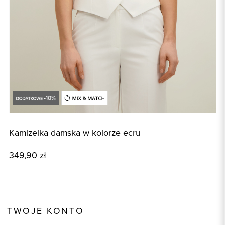
Kamizelka damska w kolorze ecru
M
349,90 zł
5
TWOJE KONTO