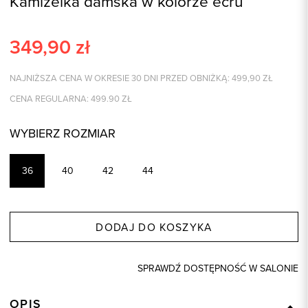
Kamizelka damska w kolorze ecru
349,90
zł
NAJNIŻSZA CENA W OKRESIE 30 DNI PRZED OBNIŻKĄ:
499,90
ZŁ
CENA REGULARNA:
499.90
ZŁ
WYBIERZ ROZMIAR
36
40
42
44
DODAJ DO KOSZYKA
SPRAWDŹ DOSTĘPNOŚĆ W SALONIE
OPIS