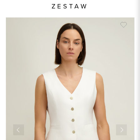
ZESTAW
Składy podszewek
1: 100% Wiskoza
Kolor
écru