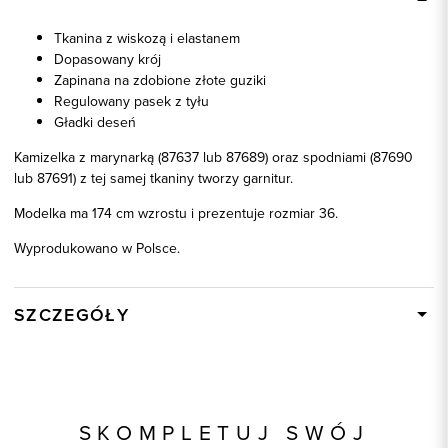
Tkanina z wiskozą i elastanem
Dopasowany krój
Zapinana na zdobione złote guziki
Regulowany pasek z tyłu
Gładki deseń
Kamizelka z marynarką (87637 lub 87689) oraz spodniami (87690
lub 87691) z tej samej tkaniny tworzy garnitur.
Modelka ma 174 cm wzrostu i prezentuje rozmiar 36.
Wyprodukowano w Polsce.
SZCZEGÓŁY
Wysyłka
W ciągu 24 godzin
Kod produktu:
87641
Skład tkaniny
75% Poliester, 23% Wiskoza, 2%
SKOMPLETUJ SWÓJ
Elastan