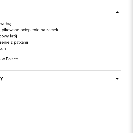
 wełną
 pikowane ocieplenie na zamek
dowy krój
zenie z patkami
seń
w Polsce.
Y
Dostępny wkrótce
20003
70% Wełna, 15% Poliester, 10% Poliamid,
5% Inne włókna, 2: 100% Poliester
ek
1: 100% Poliester, 2: 100% Poliester