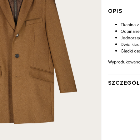
OPIS
Tkanina z
Odpinane,
Jednorzę
Dwie kies
Gładki de
Wyprodukowano 
SZCZEGÓŁ
Wysyłka
Kod produktu:
Skład tkaniny
Składy podszew