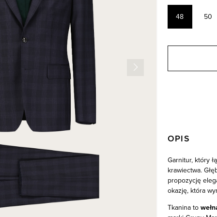
48
50
OPIS
Garnitur, który 
krawiectwa. Głęb
propozycję elega
okazję, która wy
Tkanina to
wełna