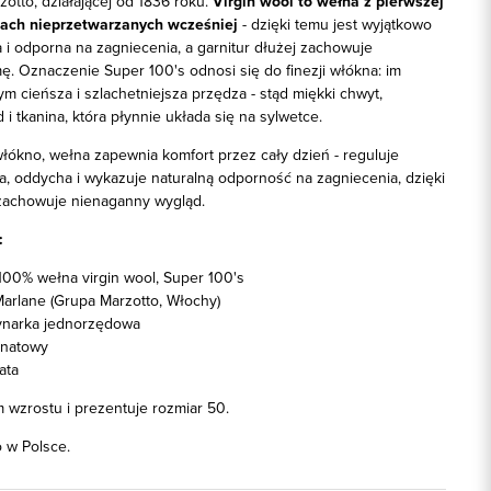
otto, działającej od 1836 roku.
Virgin wool to wełna z pierwszej
nach nieprzetwarzanych wcześniej
- dzięki temu jest wyjątkowo
a i odporna na zagniecenia, a garnitur dłużej zachowuje
ę. Oznaczenie Super 100's odnosi się do finezji włókna: im
m cieńsza i szlachetniejsza przędza - stąd miękki chwyt,
 i tkanina, która płynnie układa się na sylwetce.
łókno, wełna zapewnia komfort przez cały dzień - reguluje
a, oddycha i wykazuje naturalną odporność na zagniecenia, dzięki
zachowuje nienaganny wygląd.
:
00% wełna virgin wool, Super 100's
arlane (Grupa Marzotto, Włochy)
narka jednorzędowa
natowy
ata
 wzrostu i prezentuje rozmiar 50.
w Polsce.