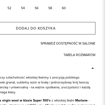
52
54
56
58
60
DODAJ DO KOSZYKA
SPRAWDŹ DOSTĘPNOŚĆ W SALONIE
TABELA ROZMIARÓW
łączy szlachetność włoskiej tkaniny z precyzją polskiego
oki granat, subtelny wzór w kratę i jednorzędowy krój tworzą
ncką i uniwersalną - na ważne spotkania, uroczystości i każdą
maga klasy.
 virgin wool w klasie Super 100's
z włoskiej tkalni
Marlane
-