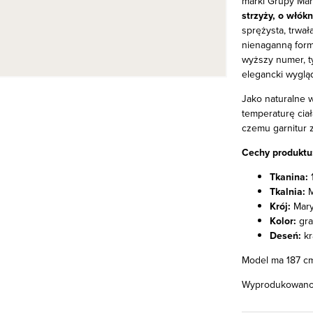
marki Grupy Marz
strzyży, o włók
sprężysta, trwał
nienaganną form
wyższy numer, ty
elegancki wygląd
Jako naturalne w
temperaturę ciał
czemu garnitur 
Cechy produktu
Tkanina:
1
Tkalnia:
M
Krój:
Mary
Kolor:
gra
Deseń:
kr
Model ma 187 cm
Wyprodukowano 