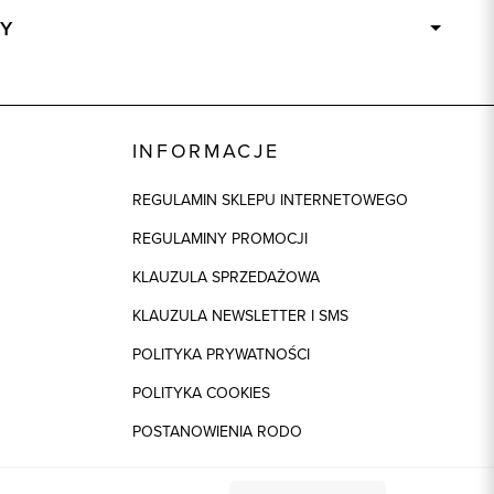
Y
W ciągu 24 godzin
35417
100% Wełna - Virgin Wool
INFORMACJE
ek
1: 100% Acetat, 2: 100% Acetat, 3: 100%
REGULAMIN SKLEPU INTERNETOWEGO
Acetat
REGULAMINY PROMOCJI
granatowy
KLAUZULA SPRZEDAŻOWA
KLAUZULA NEWSLETTER I SMS
POLITYKA PRYWATNOŚCI
POLITYKA COOKIES
POSTANOWIENIA RODO