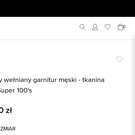
0
 wełniany garnitur męski - tkanina
Super 100's
0
zł
OZMIAR