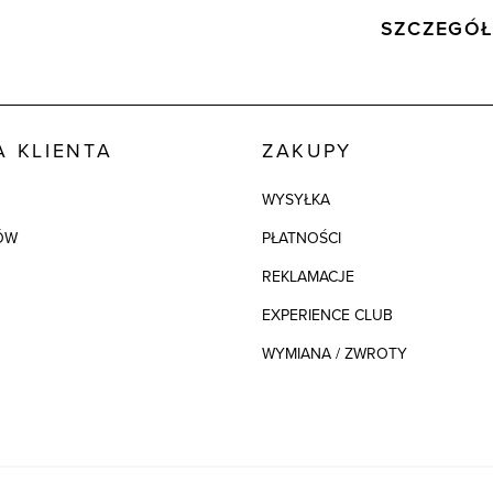
SZCZEGÓŁ
Wysyłka
Kod produktu:
Skład tkaniny
 KLIENTA
ZAKUPY
Składy podszew
WYSYŁKA
ÓW
PŁATNOŚCI
Kolor
REKLAMACJE
EXPERIENCE CLUB
WYMIANA / ZWROTY