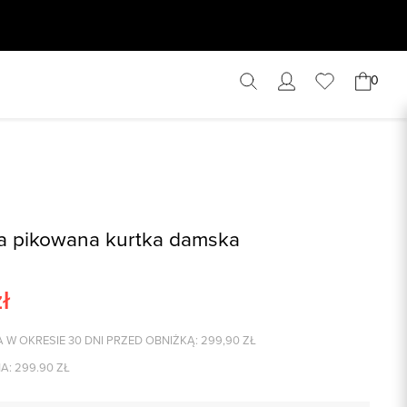
0
a pikowana kurtka damska
ł
 W OKRESIE 30 DNI PRZED OBNIŻKĄ:
299,90
ZŁ
A:
299.90
ZŁ