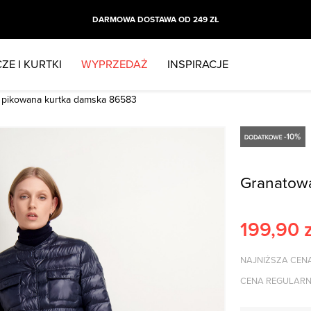
DARMOWA DOSTAWA OD 249 ZŁ
ZE I KURTKI
WYPRZEDAŻ
INSPIRACJE
 pikowana kurtka damska 86583
Granatow
199,90
z
NAJNIŻSZA CENA
CENA REGULARN