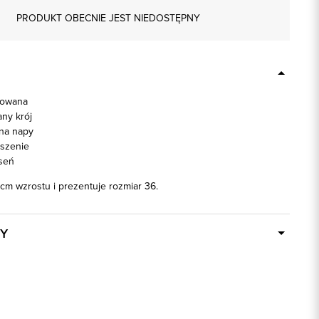
PRODUKT OBECNIE JEST NIEDOSTĘPNY
kowana
ny krój
na napy
eszenie
seń
cm wzrostu i prezentuje rozmiar 36.
Y
W ciągu 24 godzin
86583
ia
100% Poliester