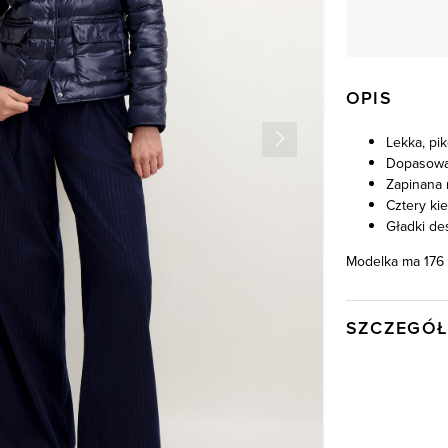
OPIS
Lekka, pi
Dopasowa
Zapinana 
Cztery ki
Gładki de
Modelka ma 176 
SZCZEGÓŁ
Wysyłka
Kod produktu:
Skład wypełnien