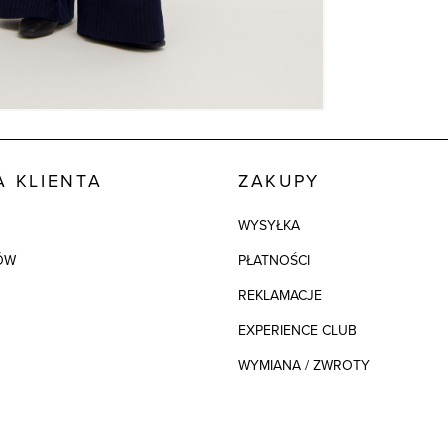
Kolor
Skład tkaniny
Składy podszew
 KLIENTA
ZAKUPY
WYSYŁKA
ÓW
PŁATNOŚCI
REKLAMACJE
EXPERIENCE CLUB
WYMIANA / ZWROTY