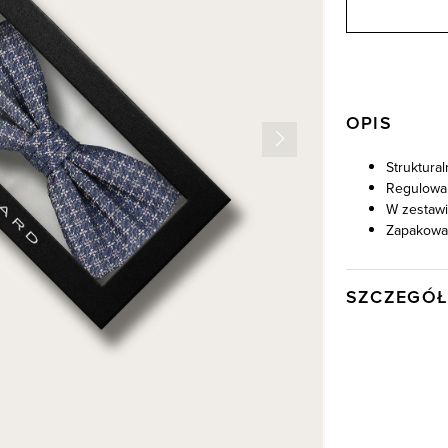
OPIS
Struktura
Regulowa
W zestawi
Zapakowa
SZCZEGÓŁ
Wysyłka
Kod produktu:
Kolor
Skład tkaniny