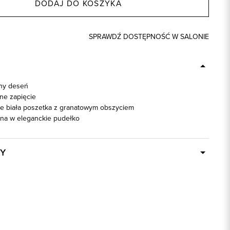
DODAJ DO KOSZYKA
SPRAWDŹ DOSTĘPNOŚĆ W SALONIE
lny deseń
ne zapięcie
e biała poszetka z granatowym obszyciem
na w eleganckie pudełko
Y
W ciągu 24 godzin
57558
granatowy
100% Poliester